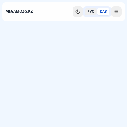
MEGAMOZG.KZ
РУС
ҚАЗ