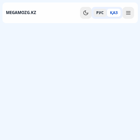
MEGAMOZG.KZ
РУС
ҚАЗ