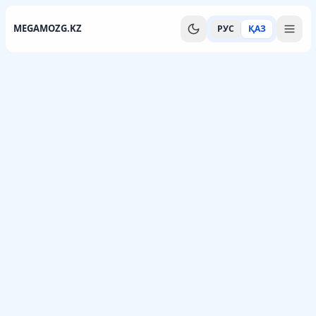
MEGAMOZG.KZ
РУС
ҚАЗ