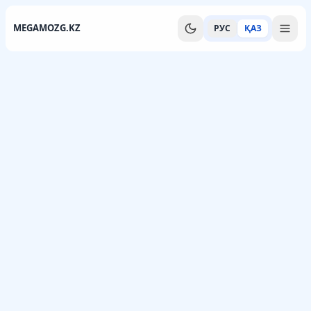
MEGAMOZG.KZ
РУС
ҚАЗ