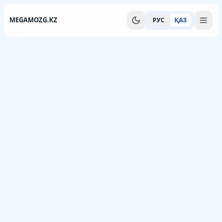
MEGAMOZG.KZ
РУС
ҚАЗ