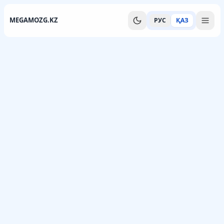
MEGAMOZG.KZ
РУС
ҚАЗ