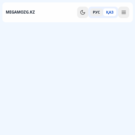
MEGAMOZG.KZ
РУС
ҚАЗ