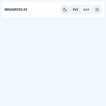
MEGAMOZG.KZ
РУС
ҚАЗ