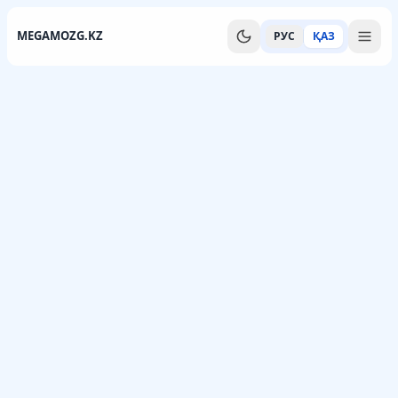
MEGAMOZG.KZ
РУС
ҚАЗ