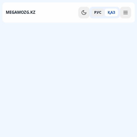
MEGAMOZG.KZ
РУС
ҚАЗ