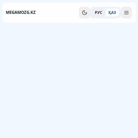
MEGAMOZG.KZ
РУС
ҚАЗ