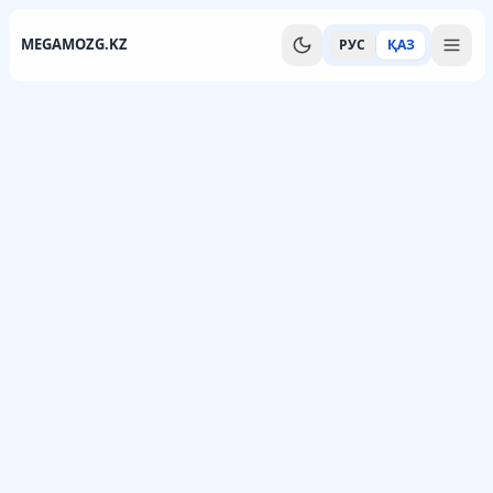
MEGAMOZG.KZ
РУС
ҚАЗ