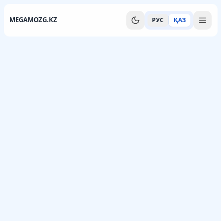
MEGAMOZG.KZ
РУС
ҚАЗ