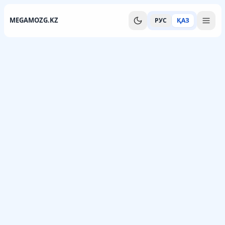
MEGAMOZG.KZ
РУС
ҚАЗ