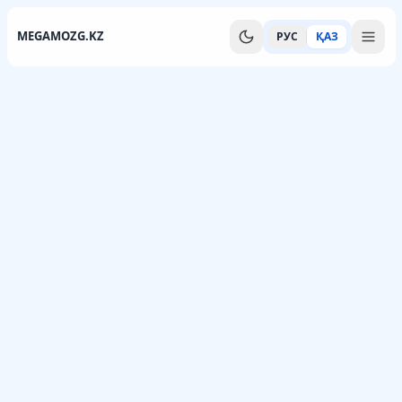
MEGAMOZG.KZ
РУС
ҚАЗ