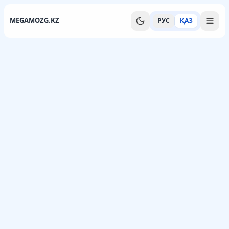
MEGAMOZG.KZ
РУС
ҚАЗ