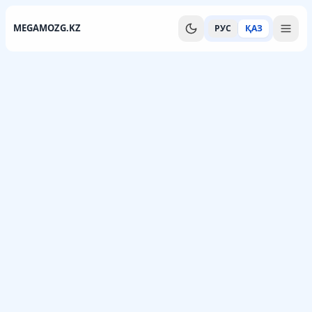
MEGAMOZG.KZ
РУС
ҚАЗ