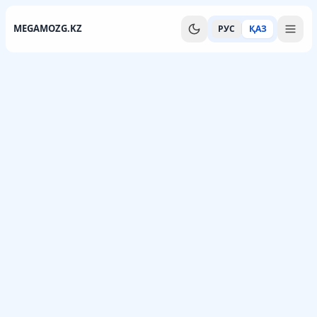
MEGAMOZG.KZ
РУС
ҚАЗ