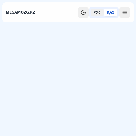
MEGAMOZG.KZ
РУС
ҚАЗ