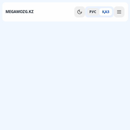
MEGAMOZG.KZ
РУС
ҚАЗ