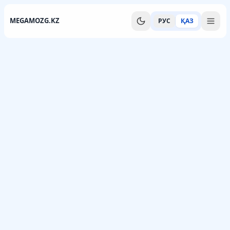
MEGAMOZG.KZ
РУС
ҚАЗ