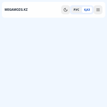
MEGAMOZG.KZ
РУС
ҚАЗ