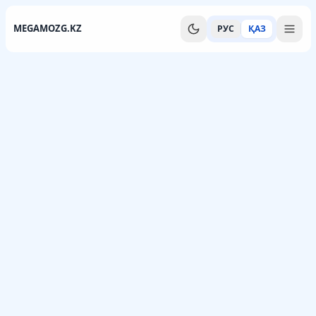
MEGAMOZG.KZ
РУС
ҚАЗ