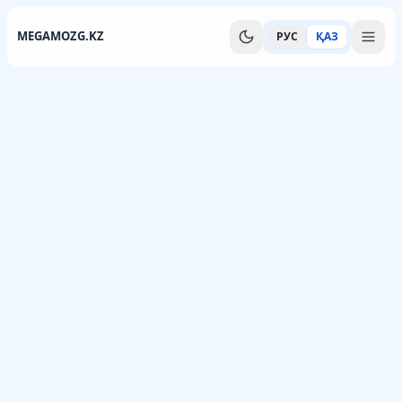
MEGAMOZG.KZ
РУС
ҚАЗ