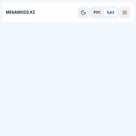
MEGAMOZG.KZ
РУС
ҚАЗ