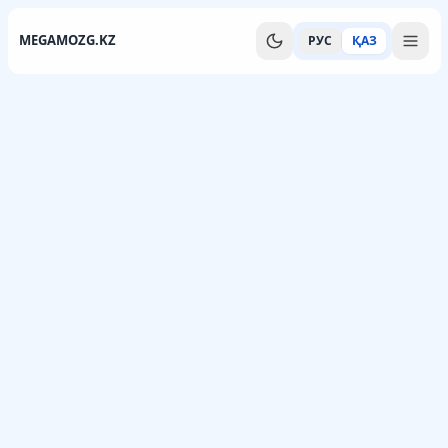
MEGAMOZG.KZ
РУС
ҚАЗ