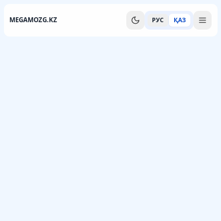
MEGAMOZG.KZ
РУС
ҚАЗ