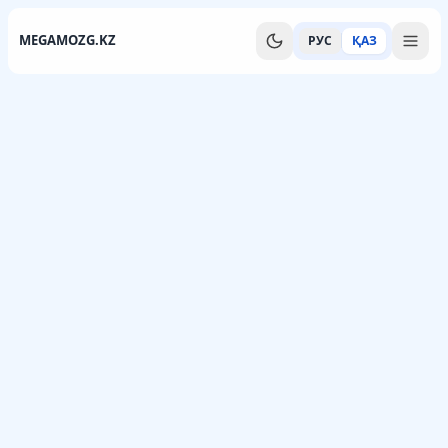
MEGAMOZG.KZ
РУС
ҚАЗ