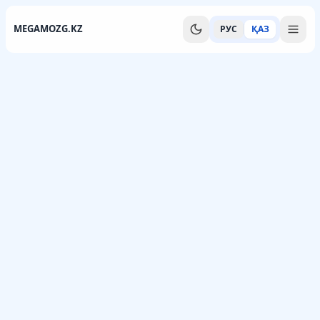
MEGAMOZG.KZ
РУС
ҚАЗ