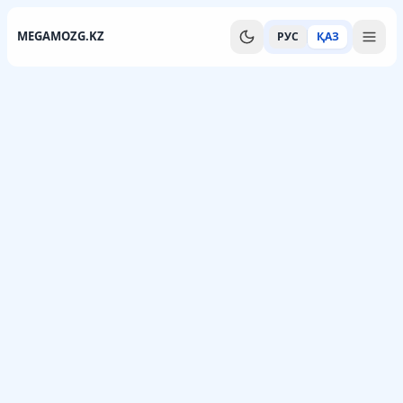
MEGAMOZG.KZ
РУС
ҚАЗ