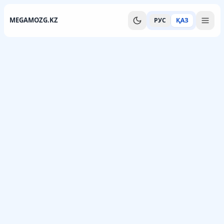
MEGAMOZG.KZ
РУС
ҚАЗ