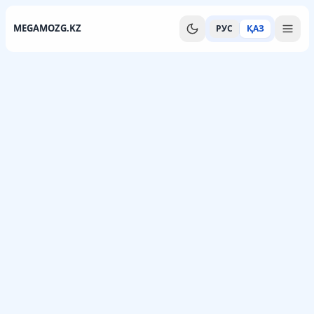
MEGAMOZG.KZ
РУС
ҚАЗ