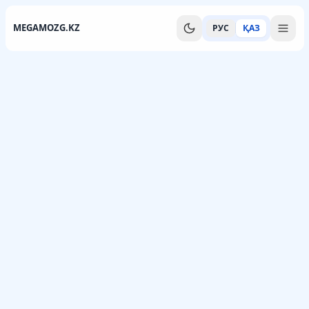
MEGAMOZG.KZ
РУС
ҚАЗ