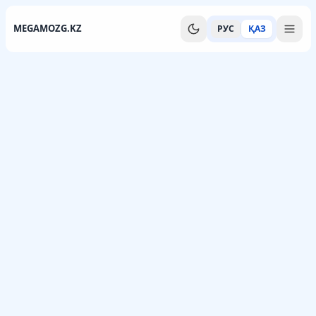
MEGAMOZG.KZ
РУС
ҚАЗ