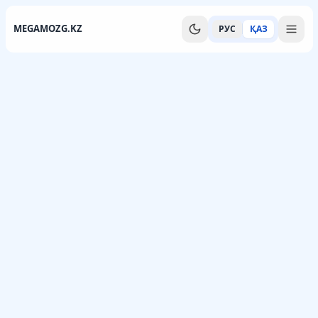
MEGAMOZG.KZ
РУС
ҚАЗ