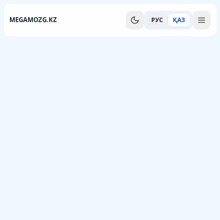
MEGAMOZG.KZ
РУС
ҚАЗ