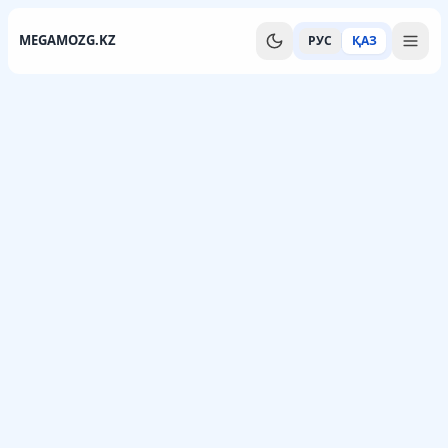
MEGAMOZG.KZ
РУС
ҚАЗ