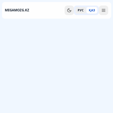
MEGAMOZG.KZ
РУС
ҚАЗ