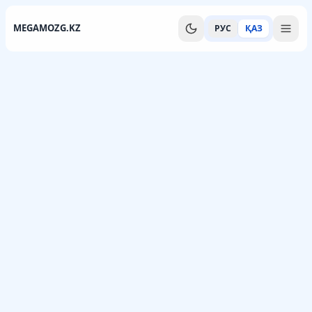
MEGAMOZG.KZ
РУС
ҚАЗ