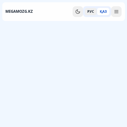
MEGAMOZG.KZ
РУС
ҚАЗ