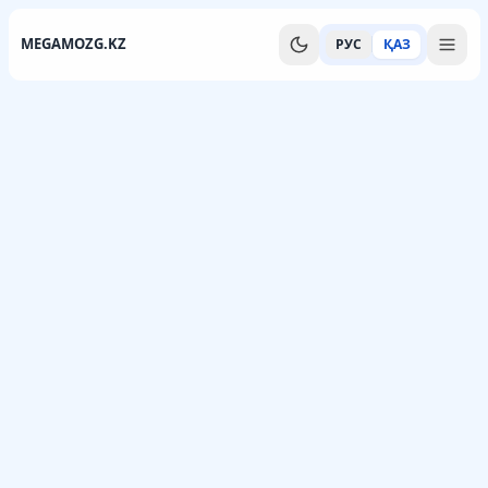
MEGAMOZG.KZ
РУС
ҚАЗ