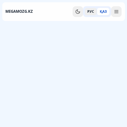
MEGAMOZG.KZ
РУС
ҚАЗ