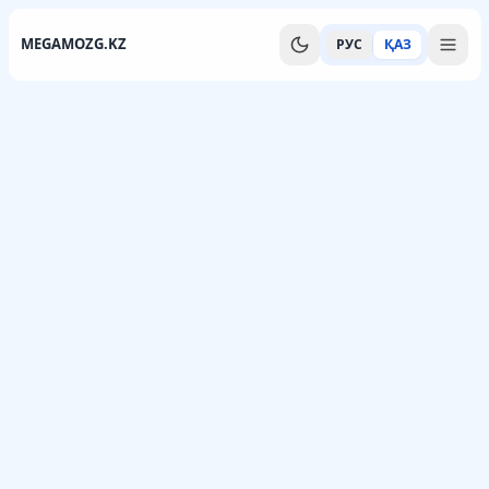
MEGAMOZG.KZ
РУС
ҚАЗ