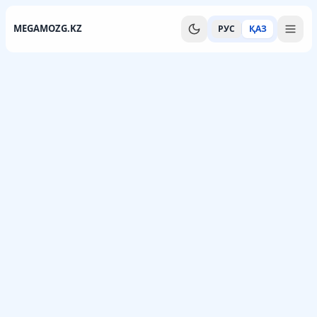
MEGAMOZG.KZ
РУС
ҚАЗ