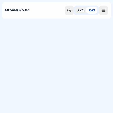
MEGAMOZG.KZ
РУС
ҚАЗ