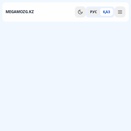
MEGAMOZG.KZ
РУС
ҚАЗ