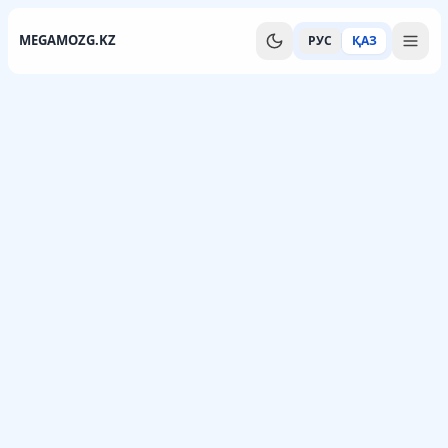
MEGAMOZG.KZ
РУС
ҚАЗ