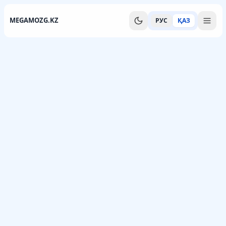
MEGAMOZG.KZ
РУС
ҚАЗ