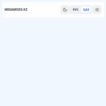
MEGAMOZG.KZ
РУС
ҚАЗ