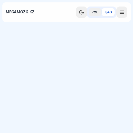
MEGAMOZG.KZ
РУС
ҚАЗ